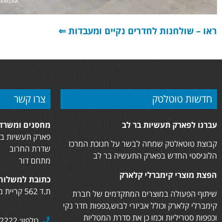
ראו – שולחנות לחדרים נקיים ומעבדות ⇐
חדשות טוטלטק
צרו קשר
עברנו לפארק תעשיות בר לב
מחסנים ומשרדי
פארק תעשיות בר
קבוצת טוטאלטק שמחה לבשר על חנוכת המרכז
שדרת החרוב
הלוגיסטי החדש בפארק התעשיה בר לב
מתחם דור
הפצת מוצרי קימברלי קלארק
כתובת למשלוח 
ת.ד 562 קריית מוצקין, 2610402
שיתוף הפעולה במוצרים המתקדמים של חברת
קימברלי קלארק וכולל אביזרי לבוש,כפפות חדר נקי
וכפפות סטריליות וכמו כן את סדרת המטליות
טלפון: 073-7282222